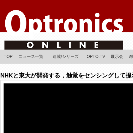
TOP
ニュース一覧
連載/シリーズ
OPTO.TV
展示会
NHKと東大が開発する，触覚をセンシングして