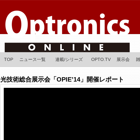
TOP
ニュース一覧
連載/シリーズ
OPTO.TV
展示会
光技術総合展示会「OPIE’14」開催レポート