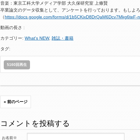
音楽：東京工科大学メディア学部 大久保研究室 上條賢
卒業論文のデータ収集として、アンケートを行っております。もしよ
（
https://docs.google.com/forms/d/1b5CKixD8DrQaM6Dcv7Mkg6teF
動画の長さ :
カテゴリー:
What's NEW
,
雑誌・書籍
タグ:
5160回再生
« 前のページ
コメントを投稿する
お名前※