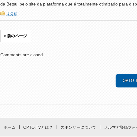
da Betsul pelo site da plataforma que é totalmente otimizado para disp
未分類
« 前のページ
Comments are closed.
OPTO
ホーム
OPTO.TVとは？
スポンサーについて
メルマガ登録フォ