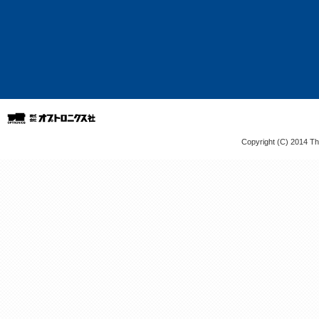
Copyright (C) 2014 The